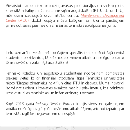
Piesaistot starptautisku pieredzi guvušus profesionāļus un sadarbojoties
ar vairākām Baltijas inženiertehniskajām augstskolām (RTU, LLU un TTU),
mēs esam izveidojuši savu mācību centru:
Maintenance Development
Centre
(MDC)
, dodot iespēju mūsu kolēģiem un klientu pārstāvjiem
pilnveidot savas prasmes un zināšanas tehniskās apkalpošanas jomā.
Lielu uzmanību veltām arī topošajiem speciālistiem, apmācot šajā centrā
studentus-praktikantus, kā arī sniedzot viņiem atbalstu noslēguma darba
tēmas izvēlē un veiksmīgā aizstāvēšanā.
Tehnisko koledžu un augstskolu studentiem nodrošinām apmaksātas
prakses vietas, kā arī finansiāli atbalstām Rīgas Tehniskās universitātes
rīkoto “Eiropas zinātnieku nakti” un citas RTU iniciatīvas. Mums ir svarīgi
iedrošināt skolēnus izvēlēties eksaktos mācību priekšmetus, kas palīdzētu
uzsākt studijas tehniskajās un inženierzinātņu nozarēs.
Kopš 2013. gada
Industry Service Partner
ir bijis viens no galvenajiem
vairāku nozīmīgu izglītojošu pasākumu atbalstītājiem, veicinot izpratni par
tehniskās izglītības ieguvumiem un iespējām.