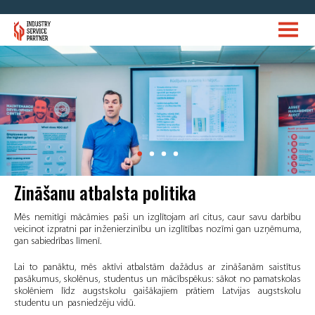
Zināšanu atbalsta politika
Mēs nemitīgi mācāmies paši un izglītojam arī citus, caur savu darbību
veicinot izpratni par inženierzinību un izglītības nozīmi gan uzņēmuma,
gan sabiedrības līmenī.
Lai to panāktu, mēs aktīvi atbalstām dažādus ar zināšanām saistītus
pasākumus, skolēnus, studentus un mācībspēkus: sākot no pamatskolas
skolēniem līdz augstskolu gaišākajiem prātiem Latvijas augstskolu
studentu un pasniedzēju vidū.