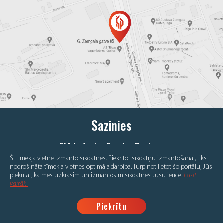
Sazinies
SIA Industry Service Partner
G.Zemgala gatve 85, Rīga, LV 1039
Šī tīmekļa vietne izmanto sīkdatnes. Piekrītot sīkdatņu izmantošanai, tiks
nodrošināta tīmekļa vietnes optimāla darbība.
Turpinot lietot šo portālu, Jūs
+371 67798008
piekrītat, ka mēs uzkrāsim un izmantosim sīkdatnes Jūsu ierīcē.
Lasīt
info@ispartner.lv
vairāk
©Industry Service Partner 2026
Piekrītu