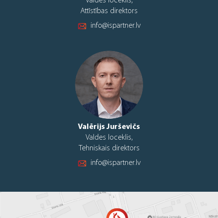
Valdes loceklis,
Attīstības direktors
info@ispartner.lv
Valērijs Jurševičs
Valdes loceklis,
Tehniskais direktors
info@ispartner.lv