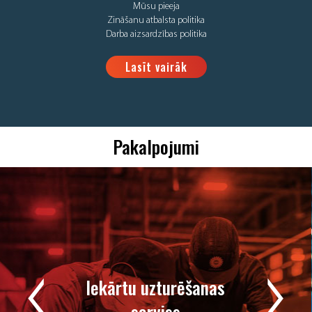
Mūsu pieeja
Zināšanu atbalsta politika
Darba aizsardzības politika
Lasīt vairāk
Pakalpojumi
Iekārtu uzturēšanas
serviss