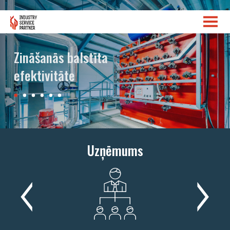
Zināšanās balstīta
efektivitāte
Uzņēmums