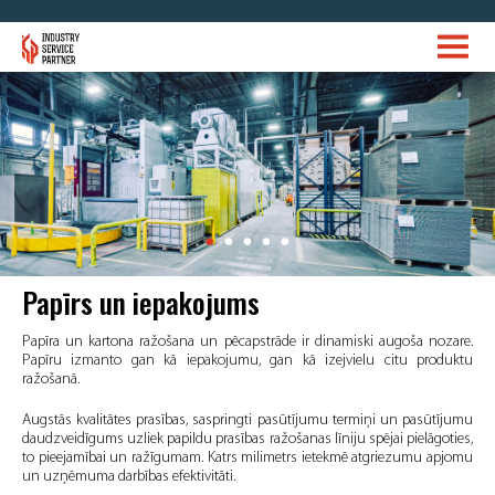
Papīrs un iepakojums
Papīra un kartona ražošana un pēcapstrāde ir dinamiski augoša nozare.
Papīru izmanto gan kā iepakojumu, gan kā izejvielu citu produktu
ražošanā.
Augstās kvalitātes prasības, saspringti pasūtījumu termiņi un pasūtījumu
daudzveidīgums uzliek papildu prasības ražošanas līniju spējai pielāgoties,
to pieejamībai un ražīgumam. Katrs milimetrs ietekmē atgriezumu apjomu
un uzņēmuma darbības efektivitāti.