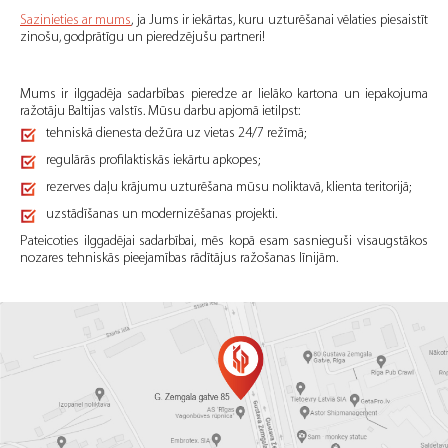
Sazinieties ar mums
, ja Jums ir iekārtas, kuru uzturēšanai vēlaties piesaistīt
zinošu, godprātīgu un pieredzējušu partneri!
Mums ir ilggadēja sadarbības pieredze ar lielāko kartona un iepakojuma
ražotāju Baltijas valstīs. Mūsu darbu apjomā ietilpst:
tehniskā dienesta dežūra uz vietas 24/7 režīmā;
regulārās profilaktiskās iekārtu apkopes;
rezerves daļu krājumu uzturēšana mūsu noliktavā, klienta teritorijā;
uzstādīšanas un modernizēšanas projekti.
Pateicoties ilggadējai sadarbībai, mēs kopā esam sasnieguši visaugstākos
nozares tehniskās pieejamības rādītājus ražošanas līnijām.