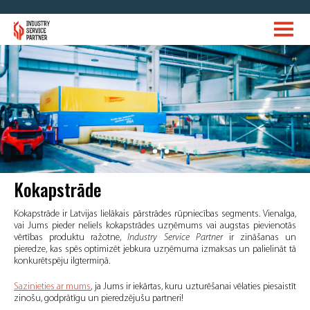
Kokapstrāde
Kokapstrāde ir Latvijas lielākais pārstrādes rūpniecības segments. Vienalga,
vai Jums pieder neliels kokapstrādes uzņēmums vai augstas pievienotās
vērtības produktu ražotne,
Industry Service Partner
ir zināšanas un
pieredze, kas spēs optimizēt jebkura uzņēmuma izmaksas un palielināt tā
konkurētspēju ilgtermiņā.
Sazinieties ar mums
, ja Jums ir iekārtas, kuru uzturēšanai vēlaties piesaistīt
zinošu, godprātīgu un pieredzējušu partneri!